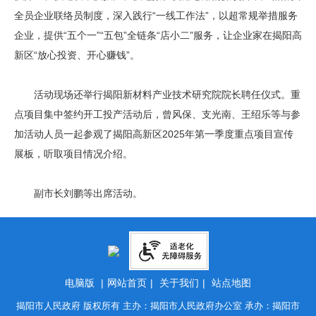
全员企业联络员制度，深入践行“一线工作法”，以超常规举措服务
企业，提供“五个一”“五包”全链条“店小二”服务，让企业家在揭阳高
新区“放心投资、开心赚钱”。
活动现场还举行揭阳新材料产业技术研究院院长聘任仪式。重
点项目集中签约开工投产活动后，曾风保、支光南、王绍乐等与参
加活动人员一起参观了揭阳高新区2025年第一季度重点项目宣传
展板，听取项目情况介绍。
副市长刘鹏等出席活动。
电脑版
|
网站首页
|
关于我们
|
站点地图
揭阳市人民政府 版权所有 主办：揭阳市人民政府办公室 承办：揭阳市