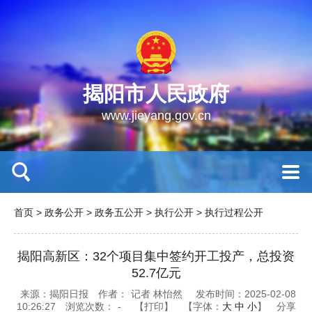
揭阳市人民政府
www.jieyang.gov.cn
首页
>
政务公开
>
政务五公开
>
执行公开
>
执行过程公开
揭阳高新区：32个项目集中签约开工投产，总投资
52.7亿元
来源：揭阳日报
作者：
记者 林怡然
发布时间：2025-02-08
10:26:27
浏览次数：
-
【打印】
【字体：
大
中
小
】
分享