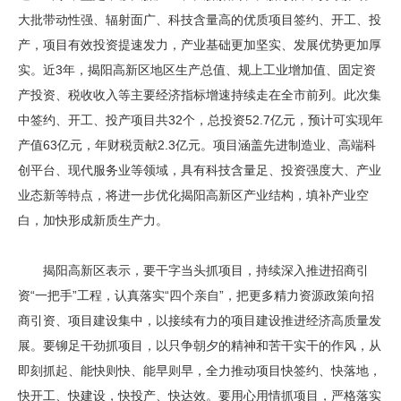
大批带动性强、辐射面广、科技含量高的优质项目签约、开工、投
产，项目有效投资提速发力，产业基础更加坚实、发展优势更加厚
实。近3年，揭阳高新区地区生产总值、规上工业增加值、固定资
产投资、税收收入等主要经济指标增速持续走在全市前列。此次集
中签约、开工、投产项目共32个，总投资52.7亿元，预计可实现年
产值63亿元，年财税贡献2.3亿元。项目涵盖先进制造业、高端科
创平台、现代服务业等领域，具有科技含量足、投资强度大、产业
业态新等特点，将进一步优化揭阳高新区产业结构，填补产业空
白，加快形成新质生产力。
揭阳高新区表示，要干字当头抓项目，持续深入推进招商引
资“一把手”工程，认真落实“四个亲自”，把更多精力资源政策向招
商引资、项目建设集中，以接续有力的项目建设推进经济高质量发
展。要铆足干劲抓项目，以只争朝夕的精神和苦干实干的作风，从
即刻抓起、能快则快、能早则早，全力推动项目快签约、快落地，
快开工、快建设，快投产、快达效。要用心用情抓项目，严格落实