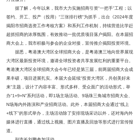
据了解，今年以来，我市大力实施招商引资“一把手”工程；以
签约、开工、投产（投用）“三张排行榜”为抓手，出台《2024年度
揭阳市招商选资工作考核方案》和系列工作机制，持续营造比学赶
超抓招商的浓厚氛围，有效推动一批优质项目落户揭阳。在本届招
商大会上，我市积极与参会的企业对接，宣传推介揭阳投资环境。
据悉，粤港澳大湾区全球招商大会，是粤港澳三地向世界展现
大湾区最新投资环境，邀请全球投资者共享发展红利的重要平台。
粤港澳大湾区全球招商大会今年已经是第三届，前两届招商大会成
果丰硕，项目进展扎实。本届大会延续“投资大湾区，共创美好未
来”主题，设计了内容丰富、形式多样、受众面广的活动形式，举
办“1+9+N”系列活动，即1场主场活动、9场珠三角城市招商大会、
N场海内外路演和产业招商活动。此外，本届招商大会通过“线上
+线下”的形式举办，主场活动除了安排现场采访以外，还对海内外
媒体进行直播，通过线上视频、图片直播及回放等形式进行宣传报
道。
副市长刘鹏参加活动。