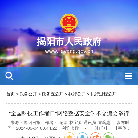
揭阳市人民政府
www.jieyang.gov.cn
首页
>
政务公开
>
政务五公开
>
执行公开
>
执行过程公开
"全国科技工作者日"网络数据安全学术交流会举行
来源：揭阳日报
作者：
记者 林宝凤 通讯员 陈榕惠
发布时
间：2024-06-04 09:44:22
浏览次数：
-
【打印】
【字体：