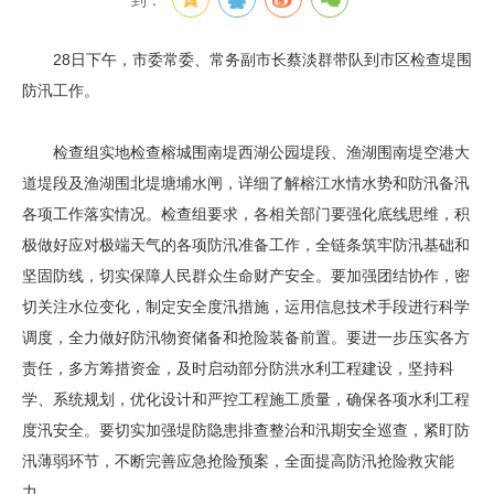
到：
28日下午，市委常委、常务副市长蔡淡群带队到市区检查堤围
防汛工作。
检查组实地检查榕城围南堤西湖公园堤段、渔湖围南堤空港大
道堤段及渔湖围北堤塘埔水闸，详细了解榕江水情水势和防汛备汛
各项工作落实情况。检查组要求，各相关部门要强化底线思维，积
极做好应对极端天气的各项防汛准备工作，全链条筑牢防汛基础和
坚固防线，切实保障人民群众生命财产安全。要加强团结协作，密
切关注水位变化，制定安全度汛措施，运用信息技术手段进行科学
调度，全力做好防汛物资储备和抢险装备前置。要进一步压实各方
责任，多方筹措资金，及时启动部分防洪水利工程建设，坚持科
学、系统规划，优化设计和严控工程施工质量，确保各项水利工程
度汛安全。要切实加强堤防隐患排查整治和汛期安全巡查，紧盯防
汛薄弱环节，不断完善应急抢险预案，全面提高防汛抢险救灾能
力。