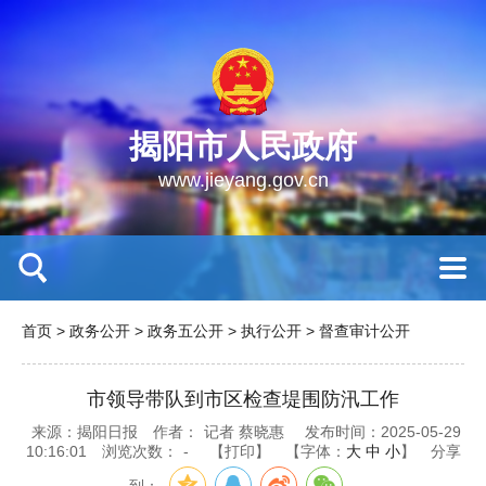
揭阳市人民政府
www.jieyang.gov.cn
首页
>
政务公开
>
政务五公开
>
执行公开
>
督查审计公开
市领导带队到市区检查堤围防汛工作
来源：揭阳日报
作者：
记者 蔡晓惠
发布时间：2025-05-29
10:16:01
浏览次数：
-
【打印】
【字体：
大
中
小
】
分享