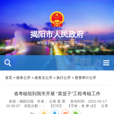
揭阳市人民政府
www.jieyang.gov.cn
首页
>
政务公开
>
政务五公开
>
执行公开
>
督查审计公开
省考核组到我市开展 “菜篮子”工程考核工作
来源：揭阳日报
作者：
记者 黄 蕾
发布时间：2021-04-17
10:30:07
浏览次数：
-
【打印】
【字体：
大
中
小
】
分享