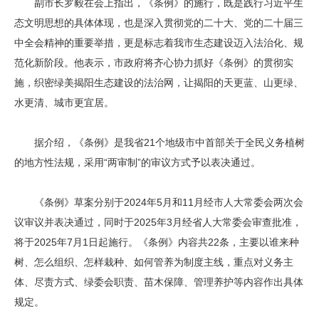
副市长罗毅在会上指出，《条例》的施行，既是践行习近平生
态文明思想的具体体现，也是深入贯彻党的二十大、党的二十届三
中全会精神的重要举措，更是标志着我市生态建设迈入法治化、规
范化新阶段。他表示，市政府将齐心协力抓好《条例》的贯彻实
施，织密绿美揭阳生态建设的法治网，让揭阳的天更蓝、山更绿、
水更清、城市更宜居。
据介绍，《条例》是我省21个地级市中首部关于全民义务植树
的地方性法规，采用“两审制”的审议方式予以表决通过。
《条例》草案分别于2024年5月和11月经市人大常委会两次会
议审议并表决通过，同时于2025年3月经省人大常委会审查批准，
将于2025年7月1日起施行。《条例》内容共22条，主要以谁来种
树、怎么组织、怎样栽种、如何管养为制度主线，重点对义务主
体、尽责方式、绿委会职责、苗木保障、管理养护等内容作出具体
规定。