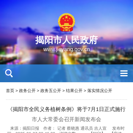
揭阳市人民政府
www.jieyang.gov.cn
首页
>
政务公开
>
政务五公开
>
结果公开
>
落实情况公开
《揭阳市全民义务植树条例》将于7月1日正式施行
市人大常委会召开新闻发布会
来源：揭阳日报
作者：
记者 蔡晓惠 通讯员 吉人宣
发布时