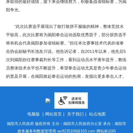
来取得的最好成绩，接下来会继续努力，积极备战省锦标赛，为揭
阳争光。
“此次比赛选手展现出了敢打敢拼不服输的精神，整体竞技水
平较高，此次比赛将为揭阳拳击运动选取优秀苗子，部分获胜选手
将有机会代表揭阳参加省锦标赛。”担任本次赛事技术代表的省拳
击协会副秘书长池友川说。他告诉记者，自2011年以来，他先后5
次到揭阳担任赛事裁判长等工作，看到运动员水平逐年提升，教练
员整体技术水平也不断提升，希望拳击运动尤其是青少年拳击运动
的普及开展，在揭阳掀起拳击运动的热潮，发掘出更多拳击人才。
电脑版
|
网站首页
|
关于我们
|
站点地图
揭阳市人民政府 版权所有 主办：揭阳市人民政府办公室 承办：揭阳市
政务服务和数据管理局
wz8235169@163.com
网站标识码