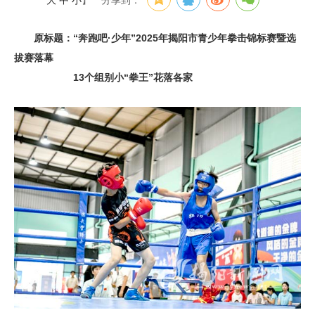
大
中
小
】
分享到：
原标题：“奔跑吧·少年”2025年揭阳市青少年拳击锦标赛暨选
拔赛落幕
13个组别小“拳王”花落各家