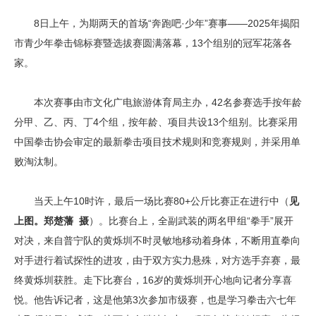
8日上午，为期两天的首场“奔跑吧·少年”赛事——2025年揭阳
市青少年拳击锦标赛暨选拔赛圆满落幕，13个组别的冠军花落各
家。
本次赛事由市文化广电旅游体育局主办，42名参赛选手按年龄
分甲、乙、丙、丁4个组，按年龄、项目共设13个组别。比赛采用
中国拳击协会审定的最新拳击项目技术规则和竞赛规则，并采用单
败淘汰制。
当天上午10时许，最后一场比赛80+公斤比赛正在进行中（
见
上图。郑楚藩 摄
）。比赛台上，全副武装的两名甲组“拳手”展开
对决，来自普宁队的黄烁圳不时灵敏地移动着身体，不断用直拳向
对手进行着试探性的进攻，由于双方实力悬殊，对方选手弃赛，最
终黄烁圳获胜。走下比赛台，16岁的黄烁圳开心地向记者分享喜
悦。他告诉记者，这是他第3次参加市级赛，也是学习拳击六七年