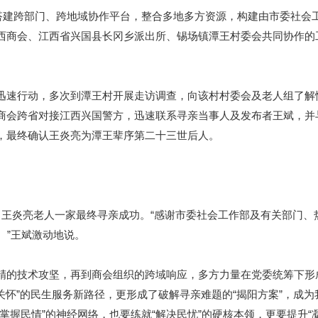
建跨部门、跨地域协作平台，整合多地多方资源，构建由市委社会
西商会、江西省兴国县长冈乡派出所、锡场镇潭王村委会共同协作的工
速行动，多次到潭王村开展走访调查，向该村村委会及老人组了解
商会跨省对接江西兴国警方，迅速联系寻亲当事人及发布者王斌，并
，最终确认王炎亮为潭王辈序第二十三世后人。
炎亮老人一家最终寻亲成功。“感谢市委社会工作部及有关部门、
。”王斌激动地说。
的技术攻坚，再到商会组织的跨域响应，多方力量在党委统筹下形
关怀”的民生服务新路径，更形成了破解寻亲难题的“揭阳方案”，成
掌握民情”的神经网络，也要练就“解决民忧”的硬核本领，更要提升“