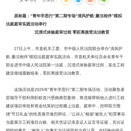
大
中
小
】
分享到：
原标题：“青年学思行”第二期专场“清风护航·廉洁相伴”模拟
法庭庭审实践活动举行
沉浸式体验庭审过程 零距离接受法治教育
27日上午，市直机关工委、市中级人民法院联合举办“清风护
航·廉洁相伴”模拟法庭庭审实践活动，市直机关单位百余名青年干
部走进市中级人民法院第一法庭，沉浸式体验庭审过程，直击工程
建设领域腐败链条，零距离接受法治教育。
这场活动是2025年“青年学思行”第二期专场活动。活动聚焦基
层领导干部利用职权贪污受贿典型案例，将违规帮助他人进行工程
建设项目审批和资金结算的过程搬上法庭。庭审中，控辩双方围
绕“节日礼金”的性质展开激烈辩论，“公诉人”根据“被告人”犯罪事实
当庭展示工程项目台账、相关凭证记录及证人证言等证据，充分证
明指控事实；“被告人”在事实与证据面前当庭认罪，在忏悔中揭示