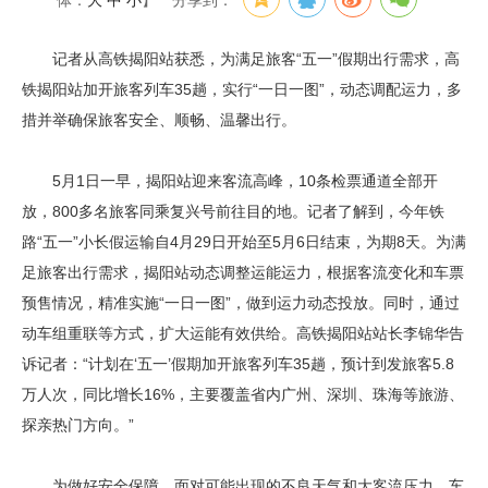
体：
大
中
小
】
分享到：
记者从高铁揭阳站获悉，为满足旅客“五一”假期出行需求，高
铁揭阳站加开旅客列车35趟，实行“一日一图”，动态调配运力，多
措并举确保旅客安全、顺畅、温馨出行。
5月1日一早，揭阳站迎来客流高峰，10条检票通道全部开
放，800多名旅客同乘复兴号前往目的地。记者了解到，今年铁
路“五一”小长假运输自4月29日开始至5月6日结束，为期8天。为满
足旅客出行需求，揭阳站动态调整运能运力，根据客流变化和车票
预售情况，精准实施“一日一图”，做到运力动态投放。同时，通过
动车组重联等方式，扩大运能有效供给。高铁揭阳站站长李锦华告
诉记者：“计划在‘五一’假期加开旅客列车35趟，预计到发旅客5.8
万人次，同比增长16%，主要覆盖省内广州、深圳、珠海等旅游、
探亲热门方向。”
为做好安全保障，面对可能出现的不良天气和大客流压力，车