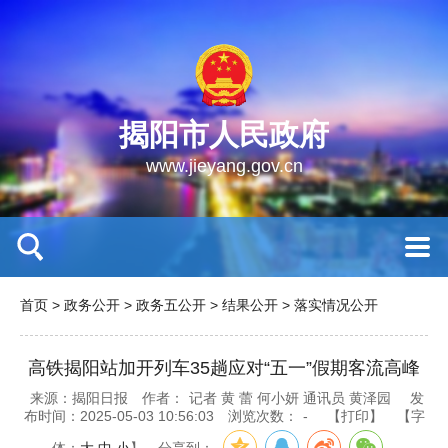
揭阳市人民政府
www.jieyang.gov.cn
首页
>
政务公开
>
政务五公开
>
结果公开
>
落实情况公开
高铁揭阳站加开列车35趟应对“五一”假期客流高峰
来源：揭阳日报
作者：
记者 黄 蕾 何小妍 通讯员 黄泽园
发
布时间：2025-05-03 10:56:03
浏览次数：
-
【打印】
【字