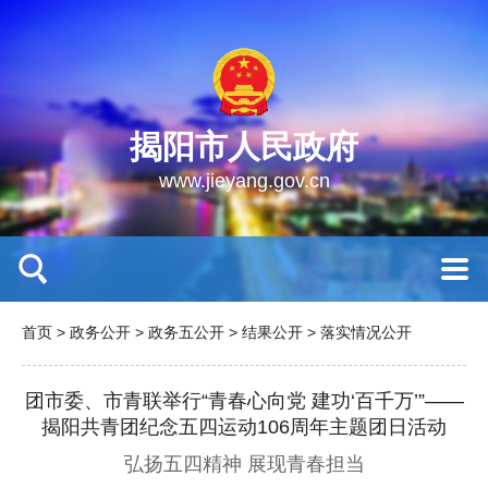
揭阳市人民政府
www.jieyang.gov.cn
首页
>
政务公开
>
政务五公开
>
结果公开
>
落实情况公开
团市委、市青联举行“青春心向党 建功‘百千万’”——
揭阳共青团纪念五四运动106周年主题团日活动
弘扬五四精神 展现青春担当