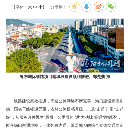
【字体：
大
中
小
】
分享到：
粤东城际铁路项目榕城段建设顺利推进。郑楚藩 摄
铁路建设高效推进，高速公路网络不断完善，港口建设蹄疾步
稳，国省干线畅通无阻，农村公路提档升级……从“走得了”到“走得
好”，从服务改善民生“最后一公里”到打通“大动脉”畅通“微循环”，
摊开揭阳交通地图，一张外联内通、覆盖城乡的综合立体交通网正