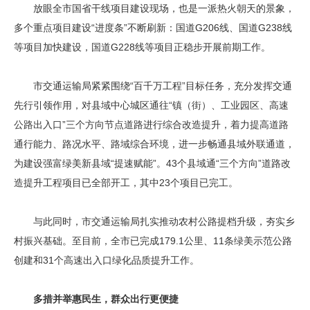
放眼全市国省干线项目建设现场，也是一派热火朝天的景象，
多个重点项目建设“进度条”不断刷新：国道G206线、国道G238线
等项目加快建设，国道G228线等项目正稳步开展前期工作。
市交通运输局紧紧围绕“百千万工程”目标任务，充分发挥交通
先行引领作用，对县域中心城区通往“镇（街）、工业园区、高速
公路出入口”三个方向节点道路进行综合改造提升，着力提高道路
通行能力、路况水平、路域综合环境，进一步畅通县域外联通道，
为建设强富绿美新县域“提速赋能”。43个县域通“三个方向”道路改
造提升工程项目已全部开工，其中23个项目已完工。
与此同时，市交通运输局扎实推动农村公路提档升级，夯实乡
村振兴基础。至目前，全市已完成179.1公里、11条绿美示范公路
创建和31个高速出入口绿化品质提升工作。
多措并举惠民生，群众出行更便捷