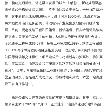
接、构建交通枢纽、促进融合发展的城市“主动脉”。新建揭阳至惠
来铁路起于梅汕铁路揭阳站，终至汕汕高铁惠来站，全长107.66公
里，其中新建正线长88.66公里，设计时速160公里。线路通车后
将大幅提升港口服务品质，带动临港产业聚集及地区港口经济发
展。目前，揭惠铁路工程和田隧道、新锡隧道、百吉岭隧道陆续实
现贯通，首座通信基站主体封顶，3标最大跨度连续梁顺利合龙，
全线路基工程完成66.37%，桥梁工程完成81.89%，隧道工程完成
98.81%.粤东城际铁路项目连接汕头站、潮汕站、揭阳站和揭阳潮
汕国际机场等交通枢纽；项目建成后，将通过与汕汕高铁、梅汕高
铁、厦深高铁、汕漳高铁和广澳港区铁路等铁路衔接加速畅通“外
循环”。目前，粤东城际铁路工程顺利推进，亚洲最大跨径V撑连续
梁启动浇筑，首榀箱梁成功架设，榕城站顺利封底，桥梁、站房建
设正在有序推进中。
高速公路项目也在确保质量的前提下加快建设。其中，京灶大
桥项目主桥于2024年12月31日正式通车；汕昆高速改扩建和揭普