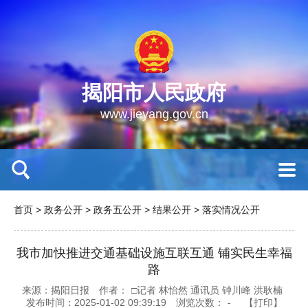
揭阳市人民政府
www.jieyang.gov.cn
首页
>
政务公开
>
政务五公开
>
结果公开
>
落实情况公开
我市加快推进交通基础设施互联互通 铺实民生幸福
路
来源：揭阳日报
作者：
□记者 林怡然 通讯员 钟川峰 洪耿楠
发布时间：2025-01-02 09:39:19
浏览次数：
-
【打印】