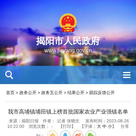
揭阳市人民政府
www.jieyang.gov.cn
首页
>
政务公开
>
政务五公开
>
结果公开
>
跟踪反馈公开
我市高埔镇埔田镇上榜首批国家农业产业强镇名单
来源：揭阳日报
作者：
记者 张晓生
发布时间：2023-08-26
10:22:00
浏览次数：
-
【打印】
【字体：
大
中
小
】
分享