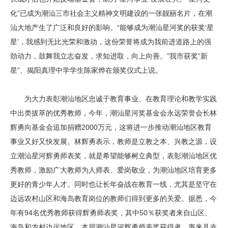
化”已成为潮汕三市社会主义精神文明建设的一张靓丽名片，在潮
汕大地产生了广泛和良好的影响。“能够成为潮汕星河奖的获奖‘星
星’，我感到无比光荣和激动，这份荣誉将成为我前进道路上的强
劲动力，鼓舞我立志奋发，求知进取，向上向善。”我市获奖“新
星”、揭阳真理中学学生陈家烨在颁奖仪式上说。
为大力表彰潮汕地区忠诚于教育事业、在教育理论和教学实践
中出类拔萃的优秀教师，今年，潮汕星河奖基金会永远荣誉会长林
辉勇向基金会追加捐赠2000万元，这将进一步推动潮汕地区教育
事业又好又快发展。林辉勇表示，教师是立教之本、兴教之源，设
立潮汕星河辉勇师表奖，就是希望能够树立典型，表彰潮汕地区优
秀教师，激励广大教师为人师表、爱岗敬业，为潮汕地区培育更多
更好的青少年人才。同时也让长年奋战在教育一线，尤其是坚守在
边远农村山区和海岛教育岗位的教师们得到更多的关爱。据悉，今
年有94名优秀教师获得辉勇师表奖，其中50％获奖者来自山区、
海岛和农村边远地区。本届潮汕星河辉勇师表奖获得者、惠来县赤