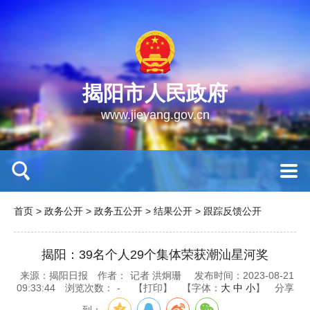
揭阳市人民政府
www.jieyang.gov.cn
首页
>
政务公开
>
政务五公开
>
结果公开
>
跟踪反馈公开
揭阳：39名个人29个集体荣获潮汕星河奖
来源：揭阳日报
作者：
记者 洪炯珊
发布时间：2023-08-21
09:33:44
浏览次数：
-
【打印】
【字体：
大
中
小
】
分享