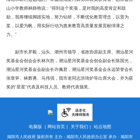
山小学教师林静艳说：“得到这个奖项，是对我的高度肯定和鼓
励，我将继续脚踏实地，努力钻研，不断优化教育理念，以责为
桨，以爱为帆，用实际行动为惠来教育高质量发展贡献绵薄之
力。”
副市长罗毅，汕头、潮州市领导，省政协原副主席、潮汕星河
奖基金会创会会长林兴胜，潮汕星河奖基金会创会副会长陈国光，
潮汕星河奖基金会副会长许佩君，潮汕星河奖基金会永远荣誉会长
张章笋、林辉勇、马伟强，我市老同志洪琦炉等出席大会，并为获
奖的“星星”代表及科技人员、教师代表颁奖。
电脑版
|
网站首页
|
关于我们
|
站点地图
揭阳市人民政府 版权所有 主办：揭阳市人民政府办公室 承办：揭阳市