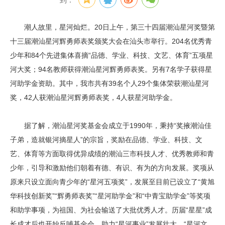
到：
潮人故里，星河灿烂。20日上午，第三十四届潮汕星河奖暨第
十三届潮汕星河辉勇师表奖颁奖大会在汕头市举行。204名优秀青
少年和84个先进集体喜摘“品德、学业、科技、文艺、体育”五项星
河大奖；94名教师获得潮汕星河辉勇师表奖。另有7名学子获得星
河助学金资助。其中，我市共有39名个人29个集体荣获潮汕星河
奖，42人获潮汕星河辉勇师表奖，4人获星河助学金。
据了解，潮汕星河奖基金会成立于1990年，秉持“奖掖潮汕佳
子弟，造就银河摘星人”的宗旨，奖励在品德、学业、科技、文
艺、体育等方面取得优异成绩的潮汕三市科技人才、优秀教师和青
少年，引导和激励他们朝着有德、有识、有为的方向发展。奖项从
原来只设立面向青少年的“星河五项奖”，发展至目前已设立了“黄旭
华科技创新奖”“辉勇师表奖”“星河助学金”和“中青宝助学金”等奖项
和助学事项，为祖国、为社会输送了大批优秀人才。历届“星星”成
长成才后也开始反哺基金会，助力“星河事业”发展壮大。“星河文