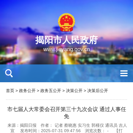
揭阳市人民政府
www.jieyang.gov.cn
首页
>
政务公开
>
政务五公开
>
决策公开
>
决策后公开
市七届人大常委会召开第三十九次会议 通过人事任
免
来源：揭阳日报
作者：
记者 蔡晓惠 实习生 郭槿仪 通讯员 吉人
宣
发布时间：2025-07-31 09:47:56
浏览次数：
-
【打