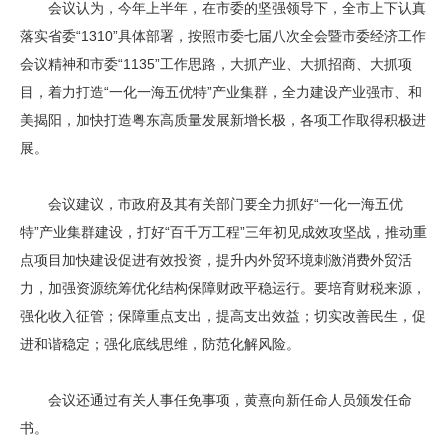
会议认为，今年上半年，在市委的坚强领导下，全市上下认真
落实省委“1310”具体部署，按照市委七届八次全会暨市委经济工作
会议精神和市委“1135”工作思路，大抓产业、大抓招商、大抓项
目，着力打造“一化一海五优特”产业集群，全力建设产业强市、和
美揭阳，加快打造粤东高质量发展新增长极，各项工作取得积极进
展。
会议建议，市政府及其有关部门要全力抓好“一化一海五优
特”产业集群建设，打好“百千万工程”三年初见成效攻坚战，推动重
点项目加快建设促进有效投资，提升内外贸环境刺激消费外贸活
力，加强资源统筹优化结构保障财政平稳运行。要培育财税来源，
强化收入征管；保障重点支出，提高支出效益；切实改善民生，促
进和谐稳定；强化底线思维，防范化解风险。
会议还通过有关人事任免事项，黄熹向新任命人员颁发任命
书。