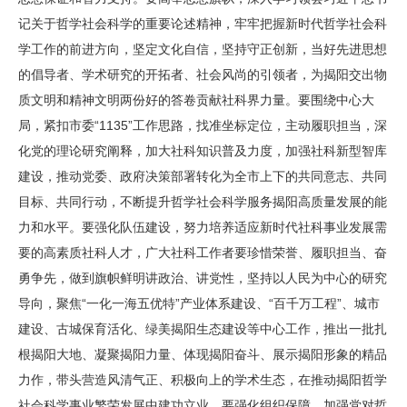
记关于哲学社会科学的重要论述精神，牢牢把握新时代哲学社会科
学工作的前进方向，坚定文化自信，坚持守正创新，当好先进思想
的倡导者、学术研究的开拓者、社会风尚的引领者，为揭阳交出物
质文明和精神文明两份好的答卷贡献社科界力量。要围绕中心大
局，紧扣市委“1135”工作思路，找准坐标定位，主动履职担当，深
化党的理论研究阐释，加大社科知识普及力度，加强社科新型智库
建设，推动党委、政府决策部署转化为全市上下的共同意志、共同
目标、共同行动，不断提升哲学社会科学服务揭阳高质量发展的能
力和水平。要强化队伍建设，努力培养适应新时代社科事业发展需
要的高素质社科人才，广大社科工作者要珍惜荣誉、履职担当、奋
勇争先，做到旗帜鲜明讲政治、讲党性，坚持以人民为中心的研究
导向，聚焦“一化一海五优特”产业体系建设、“百千万工程”、城市
建设、古城保育活化、绿美揭阳生态建设等中心工作，推出一批扎
根揭阳大地、凝聚揭阳力量、体现揭阳奋斗、展示揭阳形象的精品
力作，带头营造风清气正、积极向上的学术生态，在推动揭阳哲学
社会科学事业繁荣发展中建功立业。要强化组织保障，加强党对哲