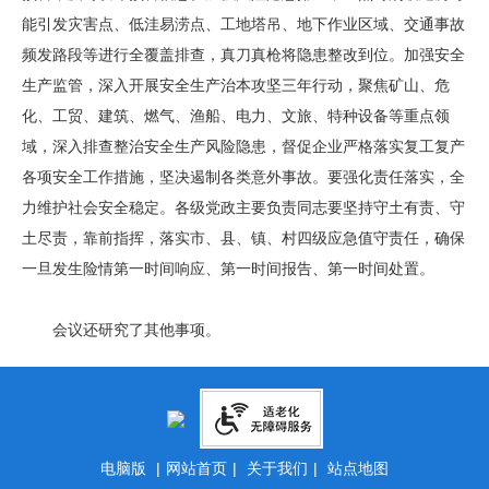
能引发灾害点、低洼易涝点、工地塔吊、地下作业区域、交通事故
频发路段等进行全覆盖排查，真刀真枪将隐患整改到位。加强安全
生产监管，深入开展安全生产治本攻坚三年行动，聚焦矿山、危
化、工贸、建筑、燃气、渔船、电力、文旅、特种设备等重点领
域，深入排查整治安全生产风险隐患，督促企业严格落实复工复产
各项安全工作措施，坚决遏制各类意外事故。要强化责任落实，全
力维护社会安全稳定。各级党政主要负责同志要坚持守土有责、守
土尽责，靠前指挥，落实市、县、镇、村四级应急值守责任，确保
一旦发生险情第一时间响应、第一时间报告、第一时间处置。
会议还研究了其他事项。
电脑版
|
网站首页
|
关于我们
|
站点地图