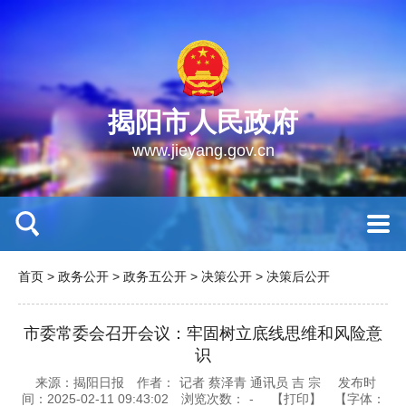
揭阳市人民政府
www.jieyang.gov.cn
首页
>
政务公开
>
政务五公开
>
决策公开
>
决策后公开
市委常委会召开会议：牢固树立底线思维和风险意
识
来源：揭阳日报
作者：
记者 蔡泽青 通讯员 吉 宗
发布时
间：2025-02-11 09:43:02
浏览次数：
-
【打印】
【字体：