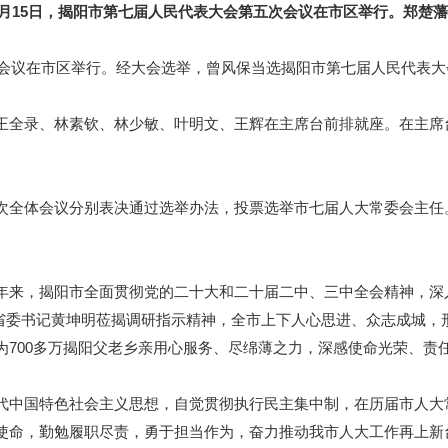
0月15日，揭阳市第七届人民代表大会第五次会议在市区举行。郑楚藩
会议在市区举行。经大会选举，曾风保当选揭阳市第七届人民代表大
全录、林素钦、林少敏、叶明文、王辉在主席台前排就座。在主席
全体会议分别表决通过选举办法，投票选举市七届人大常委会主任
来，揭阳市全面贯彻党的二十大和二十届二中、三中全会精神，深
署和省委书记黄坤明莅揭调研指示精神，全市上下人心思进、众志成城
为700多万揭阳父老乡亲用心服务、尽绵薄之力，深感使命光荣、责
中国特色社会主义思想，自觉贯彻执行民主集中制，在历届市人大
使命，勤勉履职尽责，勇于担当作为，奋力推动我市人大工作再上新