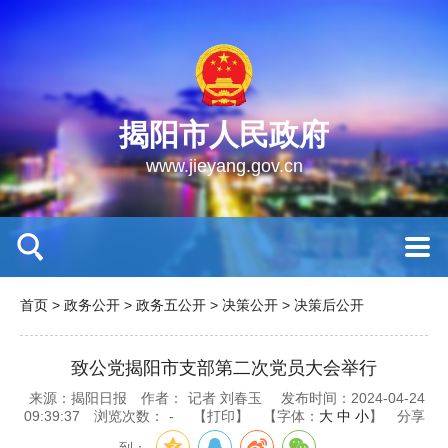
揭阳市人民政府
www.jieyang.gov.cn
首页
>
政务公开
>
政务五公开
>
决策公开
>
决策后公开
致公党揭阳市支部第二次党员大会举行
来源：揭阳日报
作者：
记者 刘春玉
发布时间：2024-04-24
09:39:37
浏览次数：
-
【打印】
【字体：
大
中
小
】
分享