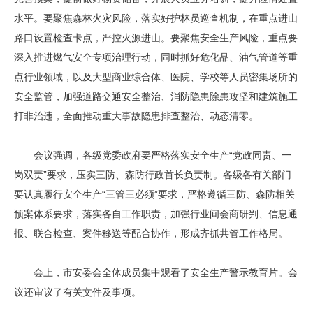
水平。要聚焦森林火灾风险，落实好护林员巡查机制，在重点进山
路口设置检查卡点，严控火源进山。要聚焦安全生产风险，重点要
深入推进燃气安全专项治理行动，同时抓好危化品、油气管道等重
点行业领域，以及大型商业综合体、医院、学校等人员密集场所的
安全监管，加强道路交通安全整治、消防隐患除患攻坚和建筑施工
打非治违，全面推动重大事故隐患排查整治、动态清零。
会议强调，各级党委政府要严格落实安全生产“党政同责、一
岗双责”要求，压实三防、森防行政首长负责制。各级各有关部门
要认真履行安全生产“三管三必须”要求，严格遵循三防、森防相关
预案体系要求，落实各自工作职责，加强行业间会商研判、信息通
报、联合检查、案件移送等配合协作，形成齐抓共管工作格局。
会上，市安委会全体成员集中观看了安全生产警示教育片。会
议还审议了有关文件及事项。