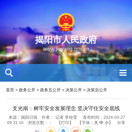
揭阳市人民政府
www.jieyang.gov.cn
首页
>
政务公开
>
政务五公开
>
决策公开
>
决策后公开
支光南：树牢安全发展理念 坚决守住安全底线
来源：揭阳日报
作者：
记者 李桂莹
发布时间：2024-03-27
09:31:16
浏览次数：
-
【打印】
【字体：
大
中
小
】
分享