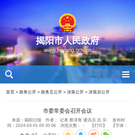
揭阳市人民政府
www.jieyang.gov.cn
首页
>
政务公开
>
政务五公开
>
决策公开
>
决策后公开
市委常委会召开会议
来源：揭阳日报
作者：
记者 蔡泽青 通讯员 吉 宗
发布时
间：2024-03-01 09:30:06
浏览次数：
-
【打印】
【字体：