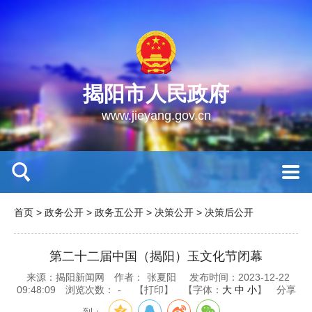
揭阳市人民政府
www.jieyang.gov.cn
首页
>
政务公开
>
政务五公开
>
决策公开
>
决策后公开
第二十二届中国（揭阳）玉文化节闭幕
来源：揭阳新闻网
作者：
张夏阳
发布时间：2023-12-22
09:48:09
浏览次数：
-
【打印】
【字体：
大
中
小
】
分享