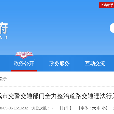
长者助手
政务公开
政务服务
互动交流
公示
我市交警交通部门全力整治道路交通违法行
9-06 15:16:32
浏览次数：
-
【打印】
【字体：
大
中
小
】