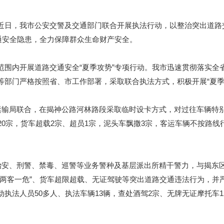
近日，我市公安交警及交通部门联合开展执法行动，以整治突出道路
通安全隐患，全力保障群众生命财产安全。
范围内开展道路交通安全“夏季攻势”专项行动。我市迅速贯彻落实全
等部门严格按照省、市工作部署，采取联合执法方式，积极开展“夏季
通运输局联合，在揭神公路河林路段采取临时设卡方式，对过往车辆特
20宗，货车超载2宗、超员1宗，泥头车飘撒3宗，客运车辆不按路线
、治安、刑警、禁毒、巡警等业务警种及基层派出所精干警力，与揭东
“两客一危”、货车超限超载、无证驾驶等突出道路交通违法行为，并
执法人员50多人、执法车辆13辆，查处酒驾2宗、无牌无证摩托车1