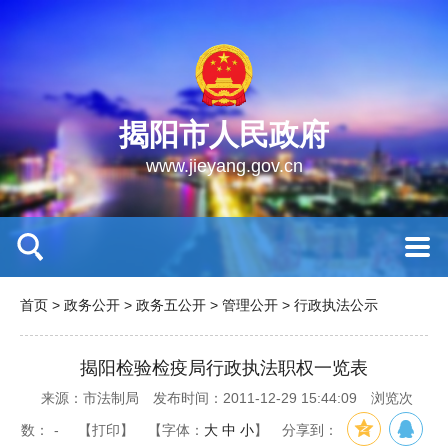
揭阳市人民政府
www.jieyang.gov.cn
首页
>
政务公开
>
政务五公开
>
管理公开
>
行政执法公示
揭阳检验检疫局行政执法职权一览表
来源：市法制局
发布时间：2011-12-29 15:44:09
浏览次
数：
-
【打印】
【字体：
大
中
小
】
分享到：