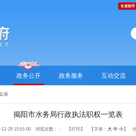
长者助手
政务公开
政务服务
互动交流
公示
揭阳市水务局行政执法职权一览表
-29 15:51:00
浏览次数：
-
【打印】
【字体：
大
中
小
】