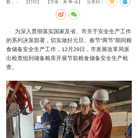
数：
-
【打印】
【字体：
大
中
小
】
分享到：
为深入贯彻落实国家及省、市关于安全生产工作
的系列决策部署，切实做好元旦、春节“两节”期间粮
食储备安全生产工作，12月29日，市发展改革局派
出检查组到储备粮库开展节前粮食储备安全生产检
查。