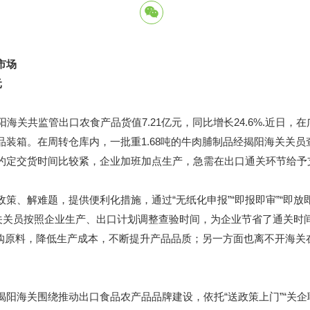
市场
元
关共监管出口农食产品货值7.21亿元，同比增长24.6%.近日，
装箱。在周转仓库内，一批重1.68吨的牛肉脯制品经揭阳海关关
约定交货时间比较紧，企业加班加点生产，急需在出口通关环节给予
解难题，提供便利化措施，通过“无纸化申报”“即报即审”“即放
海关关员按照企业生产、出口计划调整查验时间，为企业节省了通关时
采购原料，降低生产成本，不断提升产品品质；另一方面也离不开海关
关围绕推动出口食品农产品品牌建设，依托“送政策上门”“关企联