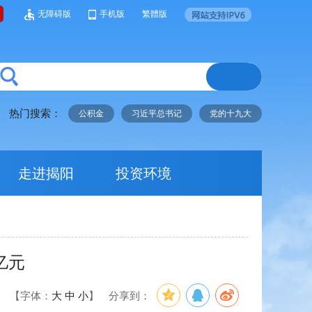
无障碍版
手机版
繁體版
热门搜索：
公积金
习近平总书记
党的十九大
走进揭阳
投资环境
亿元
【字体：
大
中
小
】
分享到：