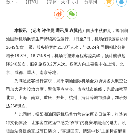
数：
-
【打印】
【字体：
大
中
小
】
分享到：
本报讯 （记者 许佳曼 通讯员 袁翼伦）
国庆中秋假期，揭阳潮
汕国际机场航班生产持续高位运行。1日至7日，机场保障运输起降
1649架次，累计服务旅客约21.8万人次，与2024年同期相比分别
增长18.8%、16.7%.8日，机场将迎来返程客流高峰，预计航班起
降240架次，服务旅客3.2万人次。客流方向主要集中在上海、北
京、成都、重庆、南京等地。
为满足旅客出行需求，揭阳潮汕国际机场全力协调各大航空公
司加大运力投放力度，聚焦重点省会、热点城市航线，先后加密至
北京、上海、南京、重庆、郑州、杭州、海口等城市航班，加班数
达268班次。
与此同时，揭阳潮汕国际机场着力营造浓厚节日氛围，打造独
特文化体验，让旅客在旅途中感受“双节”的喜庆与潮汕的魅力。机
场航站楼提前完成节日装扮，“喜迎国庆、情满中秋”主题标语醒目