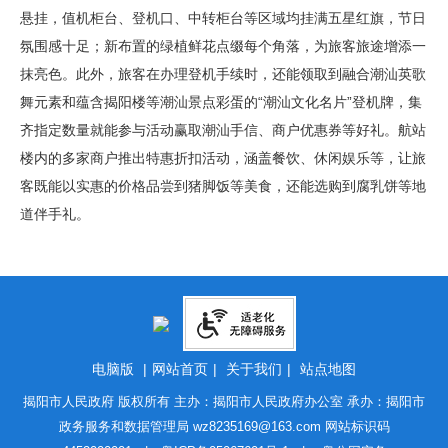
悬挂，值机柜台、登机口、中转柜台等区域均挂满五星红旗，节日
氛围感十足；新布置的绿植鲜花点缀每个角落，为旅客旅途增添一
抹亮色。此外，旅客在办理登机手续时，还能领取到融合潮汕英歌
舞元素和蕴含揭阳楼等潮汕景点彩蛋的“潮汕文化名片”登机牌，集
齐指定数量就能参与活动赢取潮汕手信、商户优惠券等好礼。航站
楼内的多家商户推出特惠折扣活动，涵盖餐饮、休闲娱乐等，让旅
客既能以实惠的价格品尝到猪脚饭等美食，还能选购到腐乳饼等地
道伴手礼。
电脑版
|
网站首页
|
关于我们
|
站点地图
揭阳市人民政府 版权所有 主办：揭阳市人民政府办公室 承办：揭阳市
政务服务和数据管理局
wz8235169@163.com
网站标识码