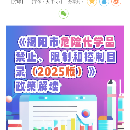
【打印】
【字体：
大
中
小
】
分享到：