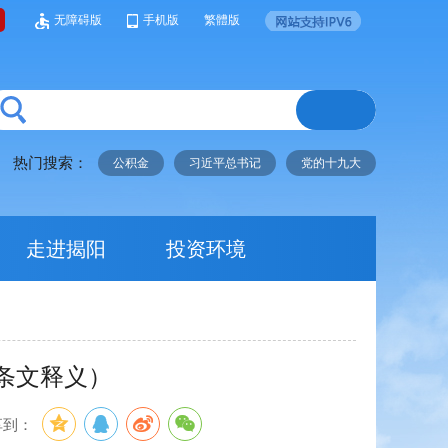
无障碍版
手机版
繁體版
热门搜索：
公积金
习近平总书记
党的十九大
走进揭阳
投资环境
条文释义）
享到：