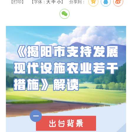
【打印】
【字体：
大
中
小
】
分享到：