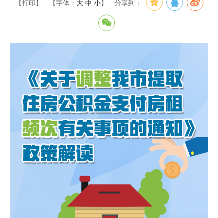
【打印】
【字体：
大
中
小
】
分享到：