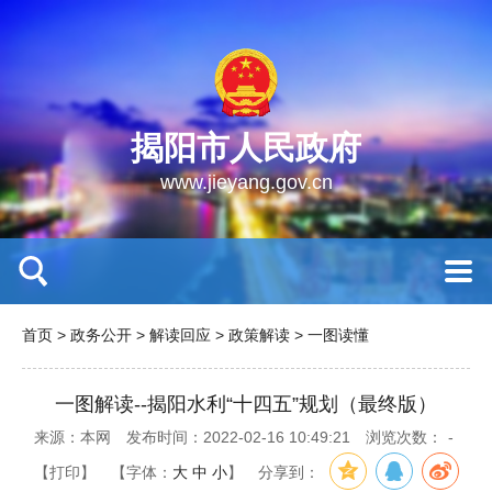
揭阳市人民政府
www.jieyang.gov.cn
首页
>
政务公开
>
解读回应
>
政策解读
>
一图读懂
一图解读--揭阳水利“十四五”规划（最终版）
来源：本网
发布时间：2022-02-16 10:49:21
浏览次数：
-
【打印】
【字体：
大
中
小
】
分享到：