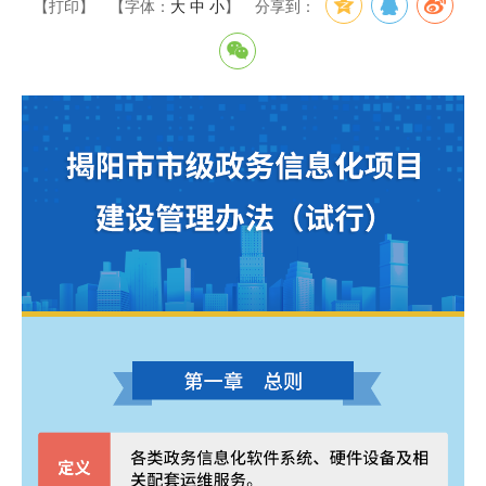
【打印】
【字体：
大
中
小
】
分享到：