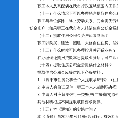
职工本人及其配偶在我市行政区域范围内工作所在
（十一）什么情况下可以办理销户提取住房公
职工与单位解除、终止劳动关系、完全丧失劳动
积金账户（如果职工在我市有未结清住房公积金贷
（十二）提取住房公积金受户籍限制吗？
职工以购买、建造、翻建、大修自住住房、偿还
（十三）什么时候可以办理按月冲还贷业务？
在办理偿还购房贷款本息提取业务后，可立即办
（十四）提取住房公积金需提供什么材料？
提取住房公积金应提供以下必备材料：
1. 《揭阳市住房公积金个人提取承诺书》（住
2. 申请人身份证原件（职工本人未能到场办理
3. 申请人对应归集银行一类账户(广东省内)
其他材料根据不同提取项目要求提供。
（十五）本《通知》的实施时间？
本《通知》自2025年9月19日起施行，有效期至2