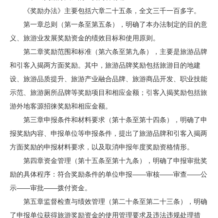
《奖励办法》主要包括六章二十五条，全文三千一百多字。
第一章总则（第一条至第五条），明确了本办法制定的目的意
义、旅游业发展奖励资金的绩效目标和使用原则。
第二章奖励范围和标准（第六条至第九条），主要是旅游品牌
和引客入揭两方面奖励。其中，旅游品牌奖励包括旅游目的地建
设、旅游品质提升、旅游产业融合品牌、旅游商品开发、职业技能
示范、旅游厕所品牌等奖励项目和相应金额；引客入揭奖励包括旅
游外地客源招徕奖励和相应金额。
第三章申报条件和材料要求（第十条至第十四条），明确了申
报奖励内容、申报单位等申报条件，提出了旅游品牌和引客入揭两
方面奖励的申报材料要求，以及取消申报年度奖励资格情形。
第四章资金管理（第十五条至第十九条），明确了申报审批奖
励的具体程序：符合奖励条件的单位申报——审核——审查——公
示——审批——拨付资金。
第五章监督检查与绩效管理（第二十条至第二十三条），明确
了申报单位获得旅游奖励资金的使用管理要求及违法违规处理措