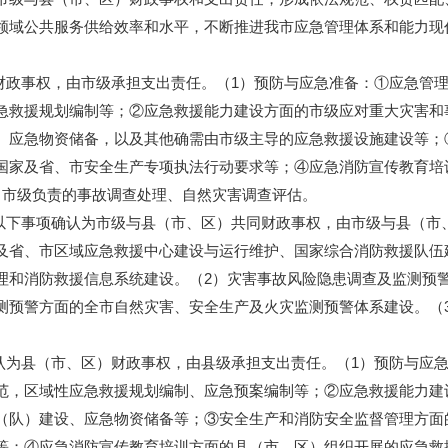
领域公共服务供给效率和水平，不断推进我市应急管理体系和能力现
财政事权，由市级承担支出责任。（1）预防与应急准备：①应急管
急救援规划编制等；②应急救援能力建设方面的市级应对重大灾害和
、应急物资储备，以及其他确需由市级主导的应急救援设施建设等；
国家及省、市安全生产专项执法行动要求等；④应急消防宣传教育培
：市级负责的事故调查处理、自然灾害调查评估。
以下事项确认为市级与县（市、区）共同财政事权，由市级与县（市
及省、市区域应急救援中心建设与运行维护、国家综合消防救援队伍
理和消防救援信息系统建设。（2）灾害事故风险隐患调查及监测预
测预警方面的全市自然灾害、安全生产及火灾监测预警体系建设。（
为县（市、区）财政事权，由县级承担支出责任。（1）预防与应急
范，区域性应急救援规划编制、应急预案编制等；②应急救援能力建
（队）建设、应急物资储备等；③安全生产和消防安全监督管理方面
等；④应急消防宣传教育培训方面的县（市、区）组织开展的应急救