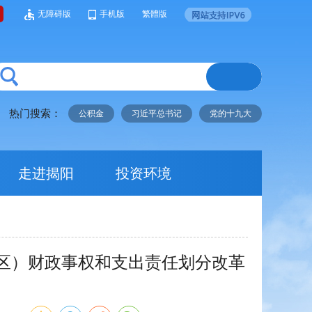
无障碍版
手机版
繁體版
热门搜索：
公积金
习近平总书记
党的十九大
走进揭阳
投资环境
区）财政事权和支出责任划分改革