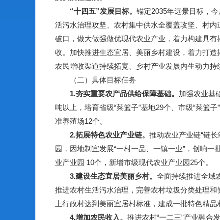
“十四五”发展目标。
锚定2035年远景目标
活污水治理攻坚、农村集中供水全覆盖攻坚、村内道
破口，做大做强做优现代农业产业，着力构建具有
收。加快推进生态宜居、美丽乡村建设，着力打造
农民增收渠道持续拓宽、乡村产业发展内生动力持
（二）具体目标任务
1.夯实重要农产品供给保障基础。
加强农业基础
吨以上，培育省级“菜篮子”基地29个、市级“菜篮
准养殖场12个。
2.拓展特色农业产业链。
推动农业产业链“链
园，因地制宜发展“一村一品、一镇一业”，创响一批“
业产业园 10个，新增市级现代农业产业园25个。
3.建设生态宜居美丽乡村。
全面持续推进全域
推进农村生活污水治理，完善农村垃圾分类处理和资
上行政村达到美丽宜居村标准，建成一批特色精品村
4.增加农民收入。
推进农村“一二三”产业融