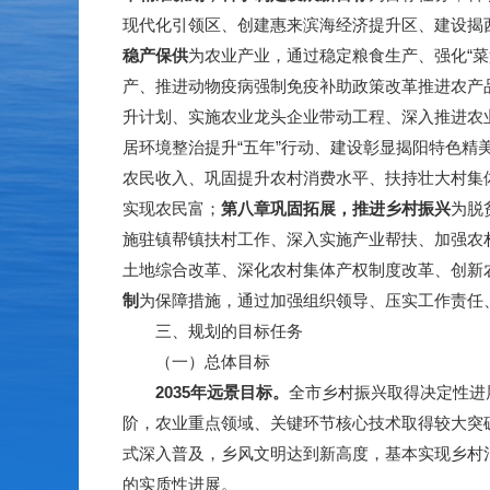
现代化引领区、创建惠来滨海经济提升区、建设揭
稳产保供
为农业产业，通过稳定粮食生产、强化“
产、推进动物疫病强制免疫补助政策改革推进农产
升计划、实施农业龙头企业带动工程、深入推进农
居环境整治提升“五年”行动、建设彰显揭阳特色精
农民收入、巩固提升农村消费水平、扶持壮大村集
实现农民富；
第八章
巩固拓展，推进乡村振兴
为脱
施驻镇帮镇扶村工作、深入实施产业帮扶、加强农
土地综合改革、深化农村集体产权制度改革、创新
制
为保障措施，通过加强组织领导、压实工作责任
三、规划的目标任务
（一）总体目标
2035
年远景目标。
全市乡村振兴取得决定性进
阶，农业重点领域、关键环节核心技术取得较大突破
式深入普及，乡风文明达到新高度，基本实现乡村
的实质性进展。