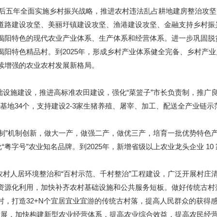
，今后五年全面实施乡村振兴战略，推进农村违法乱占耕地建房整治攻
路建设攻坚、美丽圩镇建设攻坚、渔港建设攻坚、金融支持乡村振兴攻
揭阳特色的现代农业产业体系、生产体系和经营体系。进一步巩固脱
揭阳特色精品村。到2025年，形成乡村产业体系健全完备、乡村产
续增强的农业农村发展新格局。
设施建设，推进高标准农田建设，强化“菜篮子”市长负责制，推广良种
子”基地34个，支持建设2-3家生猪养殖、屠宰、加工、配送全产业
长制”机制创新，做大一产，做强二产，做优三产，培育一批优势特色
粤字号”农业知名品牌。到2025年，新增省级以上农业龙头企业 10
农村人居环境整治和“百村示范、千村整治”工程建设，广泛开展村庄
源化利用，加快补齐农村基础设施和公共服务短板。做好传统古村落、
，打造32+N个宜居宜业宜游的传统古村落，提高人民群众的获得
合发展，加快构建新型农业经营体系，提高农业综合效益，提高农民经