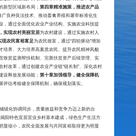
的新型区域新布局；
第四章
精准施策，推进农产品
推广良种良法技术、推动畜禽养殖和屠宰标准化生
业，通过全面优化农业产业结构、实施农业科技提
，实现农村
美丽宜居
为农村建设，通过实施农村人
实现农民
富裕富足
为农民致富，通过“四轮驱动”增加
才培养、大力培养高素质农民、提升农民精神风貌
贫致贫监测帮扶机制、完善扶贫资产后续管理、实
农村改革，通过创建农业产业链“链长制”、深化农村
建设释放发展动能；
第十章
加强领导，健全保障机
展评估考核健全保障机制，确保规划落实。
城镇化协调同步，质量效益和竞争力迈上新的台
；揭阳特色宜居宜业乡村基本建成，绿色生产生活方
明显缩小，农民全面发展与共同富裕取得更为明显