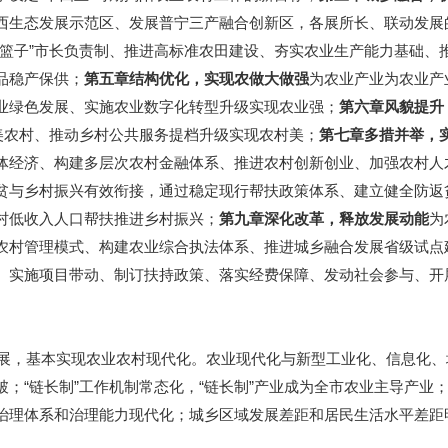
西生态发展示范区、发展普宁三产融合创新区，各展所长、联动发展
菜篮子”市长负责制、推进高标准农田建设、夯实农业生产能力基础、
品稳产保供；
第五章
结构优化，实现农
做大做强
为农业产业为农业产
业绿色发展、实施农业数字化转型升级实现农业强；
第六
章
风貌提升
美农村、推动乡村公共服务提档升级实现农村美；
第七章
多措并举，
体经济、构建多层次农村金融体系、推进农村创新创业、加强农村人
贫与乡村振兴有效衔接，通过稳定现行帮扶政策体系、建立健全防返
村低收入人口帮扶推进乡村振兴；
第九章
深化改革，释放发展动能
为
农村管理模式、构建农业综合执法体系、推进城乡融合发展省级试点
、实施项目带动、制订扶持政策、落实经费保障、发动社会参与、开
展，基本实现农业农村现代化。农业现代化与新型工业化、信息化、
；“链长制”工作机制常态化，“链长制”产业成为全市农业主导产业
治理体系和治理能力现代化；城乡区域发展差距和居民生活水平差距