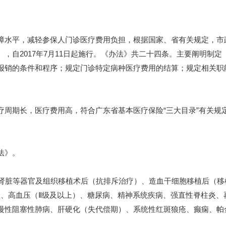
平，减轻参保人门诊医疗费用负担，根据国家、省有关规定，市政府
，自2017年7月11日起施行。《办法》共二十四条。主要阐明制
报销的条件和程序；规定门诊特定病种医疗费用的结算；规定相关职
期长，医疗费用高，符合广东省基本医疗保险“三大目录”有关规
法》。
脏等器官及组织移植术后（抗排斥治疗）、造血干细胞移植后（移
症、高血压（Ⅱ级及以上）、糖尿病、精神系统疾病、强直性脊柱炎、
慢性阻塞性肺病、肝硬化（失代偿期）、系统性红斑狼疮、癫痫、帕