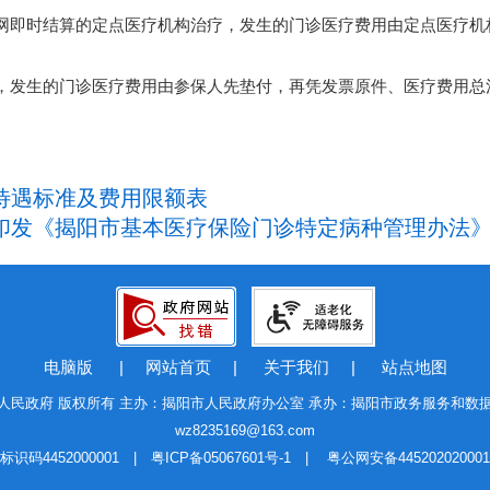
即时结算的定点医疗机构治疗，发生的门诊医疗费用由定点医疗机
发生的门诊医疗费用由参保人先垫付，再凭发票原件、医疗费用总
待遇标准及费用限额表
关于印发《揭阳市基本医疗保险门诊特定病种管理办法
电脑版
|
网站首页
|
关于我们
|
站点地图
人民政府 版权所有 主办：揭阳市人民政府办公室 承办：揭阳市政务服务和数
wz8235169@163.com
标识码4452000001 |
粤ICP备05067601号-1
|
粤公网安备44520202000