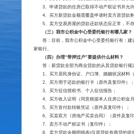
3、申请贷款的住房已取得不动产权证书并允许
4、买方新贷款金额需覆盖申请时卖方原贷款剩
5、卖方交易房屋的贷款还款状态应正常，不存
（三）我市公积金中心受委托银行有哪几家？
答：目前，我市公积金中心受委托银行有：建设银
家银行。
（四）办理“带押过户”要提供什么材料？
答：新贷款全部为商业贷款的从其贷款银行规定
1、买方居民身份证、户口簿、婚姻状况材料（
2、买方用于还款的银行卡（原件及复印件）
3、买方征信授权书、个人征信报告；
4、买方收入证明（同意根据本人住房公积金月
5、买方首付款转账凭证（原件及复印件）；
6、买卖双方《房地产买卖合同》（原件及复印
7、卖方不动产权证书（复印件）；
8、卖方贷款余额明细表(仅原贷款有商贷的提供