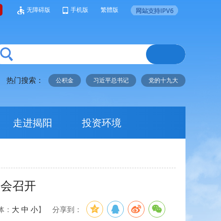
无障碍版
手机版
繁體版
热门搜索：
公积金
习近平总书记
党的十九大
走进揭阳
投资环境
进会召开
体：
大
中
小
】
分享到：