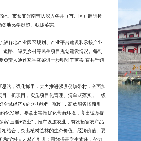
书记、市长支光南带队深入各县（市、区）调研检
动各地比学赶超、狠抓落实。
了解各地产业园区规划、产业平台建设和承接产业
、道路、绿美乡村等民生项目规划建设情况。每到
要负责人通过互学互鉴进一步明晰了落实“百县千镇
晰思路，强化抓手，大力推进强县促镇带村，全面加
项目、抓项目，实施项目化管理、清单式落实，一级
全域经济功能区规划“一张图”，高效服务招商引
集约化发展。要拿出实招优化营商环境，亮出诚意提
索“直播+农业”，推广设施农业，有效拓宽农产品
目相结合，突出植树造林的生态价值、经济价值。要
升和学科人才精准引进；围绕提高学生素质，努力