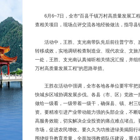
6月6~7日，全市“百县千镇万村高质量发展工
查相关项目，现场点评交流各地经验做法，指导县
活动中，王胜、支光南带队先后前往普宁市、惠
转移成效，实地调研检查制造业、现代农业、文旅
一处，王胜、支光南认真倾听相关情况汇报，并组
万村高质量发展工程”的思路举措。
王胜在活动中强调，全市各地各单位要牢牢把握省
快城乡区域协调发展步伐。各县（市、区）党政一
做给一级看，一级带着一级干，确保县、镇、村三
资。要精准引进产业带动能力强的头部企业，不断吸
高服务效能，切实解决企业投资的痛点难点堵点。
市场，促进农民增收。要久久为功推进绿美揭阳行
围绕提升教育质量，全面加强教师队伍建设，重点