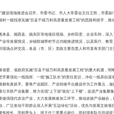
程”建设现场推进会召开。市委书记、市人大常委会主任王胜，市委副
镇村一级找准实施“百县千镇万村高质量发展工程”的思路和抓手，推
来县、揭西县、揭东区等地项目现场、乡村田垄、企业车间，深入
产业等发展情况，乡镇联城带村节点功能推进情况，以及医疗、教育
织现场点评交流，各县（市、区）党政主要负责人和市直有关部门主
委、省政府实施“百县千镇万村高质量发展工程”的重大机遇，明
把手要强化一线指挥、一线“施工队长”的责任意识，冲在一线亲自谋
级都有真抓手。要将产业园区、产业转移平台建设作为工作重点，做好
引关联产业集聚，努力实现“上下游”就在“上下楼”，促进产业集聚
要做强现代农业产业，大力发展粮食加工环节，推动农旅产业融合，探
动，广泛发动干部群众深入开展“五边绿化”活动，优先与发展文旅项
聚焦校长、学科带头人、班主任三类重点岗位，抓好现有队伍培训提