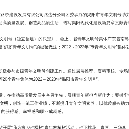
桥建设发展有限公司路达分公司团委承办的揭阳市青年文明号助力高
动高质量发展、创造高品质生活，谱写揭阳现代化建设新篇章贡献青
青年文明号（独立创建）的决定》。会上，省青年文明号集体广东省南
级“青年文明号”的经验做法；2022～2023年“市青年文明号”
极参与市级青年文明号创建工作。通过层层推荐、资料审核、专场
个青年集体为2022～2023年“揭阳市青年文明号”。
，在推动高质量发展中奋勇争先，展现青年新担当新作为；要树牢生
业文明，创造一流工作业绩，不断提升青年文明素养，以优质服务助
年的获得感、幸福感和职业成就感。
展“我为家乡种棵树”青年林植树活动，种下桃花、青枣、三华李