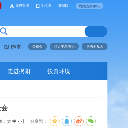
无障碍版
手机版
繁體版
热门搜索：
公积金
习近平总书记
党的十九大
走进揭阳
投资环境
谈会
体：
大
中
小
】
分享到：