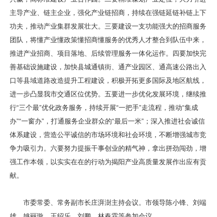
主导产业、链主企业，强化产业链招商，持续在强链延链补链上下
功夫，推动产业集群发展壮大。三要建设一支功能强大的招商服务
团队，将懂产业懂政策懂招商懂服务的优秀人才整合到队伍中来，
推进产业招商、项目落地、后续管理服务一体化运作。四要加快完
善基础设施建设，加快县城通镇街、通产业园区、通高速公路出入
口等县域道路改造提升工程建设，积极开拓更多国际及地区航线，
进一步凸显我市交通区位优势。五要进一步优化发展环境，继续推
行“三个最”优化政务服务，持续开展“一把手”走流程，推动“集成
办”“一窗办”，打通服务企业群众的“最后一米”；深入推进社会诚信
体系建设，营造公平诚信的市场环境和社会环境，不断增强城市竞
争力吸引力。六要努力提振干事创业的精气神，拿出拼劲闯劲，增
强工作本领，以实实在在的行动为揭阳产业高质量发展作出应有贡
献。
市委常委、常务副市长庄湃澍主持会议。市领导陈小锋、刘端
雄、姚丽璇、王绍乐、刘鹏、林春霖等参加会议。