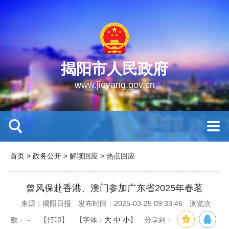
揭阳市人民政府
www.jieyang.gov.cn
首页
>
政务公开
>
解读回应
>
热点回应
曾风保赴香港、澳门参加广东省2025年春茗
来源：揭阳日报
发布时间：2025-03-25 09:33:46
浏览次
数：
-
【打印】
【字体：
大
中
小
】
分享到：