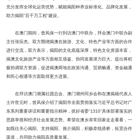
充分发挥全球化运营优势，赋能揭阳种养业标准化、品牌化发展，
助力揭阳“百千万工程”建设。
在澳门期间，曾风保一行到访澳门中联办，拜会澳门中联办副
主任张应杰。双方围绕揭澳在旅游、文化、特色产业等方面的合作
进行交流，双方表示，揭阳的文化底蕴深厚，特色文化资源丰富，
揭澳文化旅游产业等方面相互借鉴、协同发展潜力巨大。提出将积
极协调双方资源，促进揭澳两地在政策沟通、贸易畅通、资金融通
和民心相通等方面取得更大进展。
在拜访澳门潮属社团总会、澳门潮州同乡会和在澳揭籍代表人
士许世元时，曾风保介绍了揭阳市全面贯彻落实习近平总书记对广
东系列重要讲话和重要指示精神，抓好省委“1310”具体部署落实的
思路举措和经济社会发展态势。希望在澳乡亲常回家走走看看，一
如既往关心揭阳、支持揭阳、推介揭阳，积极牵线搭桥，拓宽合作
渠道，共同助力揭阳高质量发展。