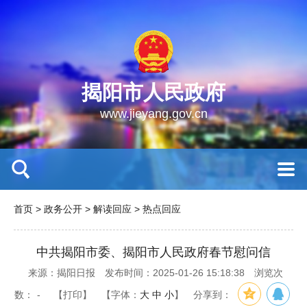
揭阳市人民政府
www.jieyang.gov.cn
首页
>
政务公开
>
解读回应
>
热点回应
中共揭阳市委、揭阳市人民政府春节慰问信
来源：揭阳日报
发布时间：2025-01-26 15:18:38
浏览次
数：
-
【打印】
【字体：
大
中
小
】
分享到：