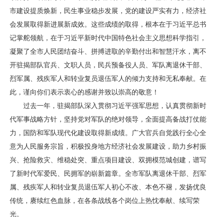
市建设提质焕新，民生事业稳步发展，党的建设严实有力，经济社
会发展取得新进展新成效。这些成绩的取得，根本在于习近平总书
记掌舵领航，在于习近平新时代中国特色社会主义思想科学指引，
凝聚了全市人民团结奋斗、拼搏进取的辛勤付出和智慧汗水，离不
开驻揭部队官兵、文职人员，民兵预备役人员、军队离退休干部、
烈军属、残疾军人和转业复员退伍军人的倾力支持和无私奉献。在
此，谨向你们表示衷心的感谢并致以崇高的敬意！
过去一年，驻揭部队深入贯彻习近平强军思想，认真贯彻新时
代军事战略方针，坚持党对军队的绝对领导，全面提高备战打仗能
力，国防和军队现代化建设取得新成绩。广大官兵自觉践行全心全
意为人民服务宗旨，积极投身地方经济社会发展建设，助力乡村振
兴、抢险救灾、维稳处突、重点项目建设、双拥模范城创建，谱写
了新时代军爱民、民拥军的崭新篇章。全市军队离退休干部、烈军
属、残疾军人和转业复员退伍军人初心不改、本色不褪，发扬优良
传统，赓续红色血脉，在各条战线各个岗位上热忱奉献、续写荣
光。