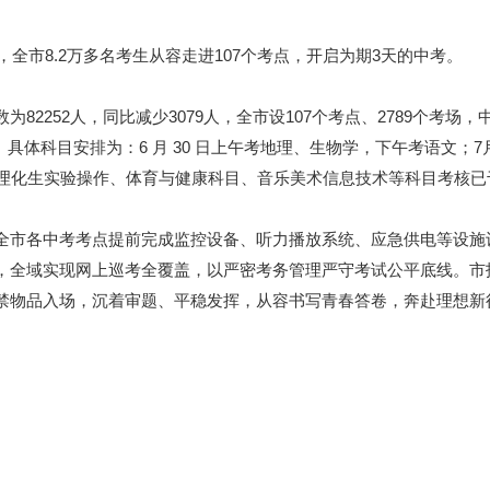
全市8.2万多名考生从容走进107个考点，开启为期3天的中考。
2人，同比减少3079人，全市设107个考点、2789个考场，中考时间
午。具体科目安排为：6 月 30 日上午考地理、生物学，下午考语文
理化生实验操作、体育与健康科目、音乐美术信息技术等科目考核已于
市各中考考点提前完成监控设备、听力播放系统、应急供电等设施
，全域实现网上巡考全覆盖，以严密考务管理严守考试公平底线。市
禁物品入场，沉着审题、平稳发挥，从容书写青春答卷，奔赴理想新