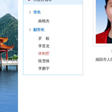
市长
曲晓杰
副市长
罗 毅
李晋龙
许剑芒
揭阳市人
陈雪锋
李鹏宇