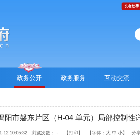
长者助手
政务公开
政务服务
互动交流
揭阳市磐东片区（H-04 单元）局部控制性
2 10:05:32
浏览次数：
-
【打印】
【字体：
大
中
小
】
分