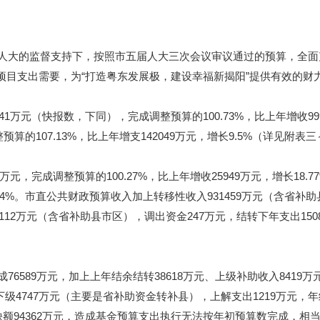
人大的监督支持下，按照市五届人大三次会议审议通过的预算，全面
项目支出需要，为
“
打造粤东发展极，建设幸福新揭阳
”
提供有效的财
41
万元（快报数，下同），完成调整预算的
100.73%
，比上年增收
99
整预算的
107.13%
，比上年增支
142049
万元，增长
9.5%
（详见附表三
万元，完成调整预算的
100.27%
，比上年增收
25949
万元，增长
18.7
34%
。市直公共财政预算收入加上转移性收入
931459
万元（含省补助
112
万元（含省补助县市区），调出资金
247
万元，结转下年支出
150
成
76589
万元，加上上年结余结转
38618
万元、上级补助收入
8419
万
下级
4747
万元（主要是省补助资金转补县），上解支出
1219
万元，年
缺额
94362
万元，造成基金预算支出执行无法按年初预算数完成，相