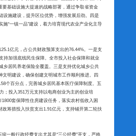
重要基础设施大提速的战略部署，通过争取省资金
础设施建设，提升区位优势，增强发展后劲。四是
实施
“
一镇一品
”
建设，着力培育现代农业产业化主导
125.1
亿元，占公共财政预算支出的
76.44%
。一是支
支持加强底线民生保障。全市投入社会保障和就业
城乡居民养老保险全覆盖。三是支持优化城乡公共
神文明建设，确保创建文明城市工作顺利推进。四
.58
个百分点，
完善城乡居民基本医疗保障制度。五
力；投入
351
万元支持以电商创业为主的创业培
市
1800
套保障性住房建设任务，落实农村低收入困
财政筹措投入扶贫支出
1.91
亿元，支持铺开第二轮扶
压缩一般行政经费支出尤其是
“
三公经费
”
开支，严格