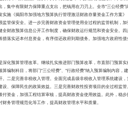
出，集中有限财力保障重点支出，把钱用在刀刃上。全市
“
三公经费
”
发实施《揭阳市加强地方预算执行管理激活财政存量资金工作方案》
强监管保安全。进一步完善财政资金管理使用全过程的监管机制，加
健全财政预算信息公开工作制度，确保财政运行规范和资金安全。四
筹措落实还本付息资金，有序偿还政府到期债务。加强地方政府性债
是深化预算管理改革。
继续扎实推进部门预算改革，市直部门预算实
预算编制科目，将部门
“
三公经费
”
、
“
行政经费
”
纳入预算编制内容，
开。二是完善非税收入管理。
全面完成县级非税收入管理系统建设，
建设、保障民生的政策效益。三是完善财政性投资项目的全过程监管
拨付资金，加强工程结算审核，提高财政资金使用效益。此外，稳步
村财务管理规范化等工作，提高财政管理水平和质量。