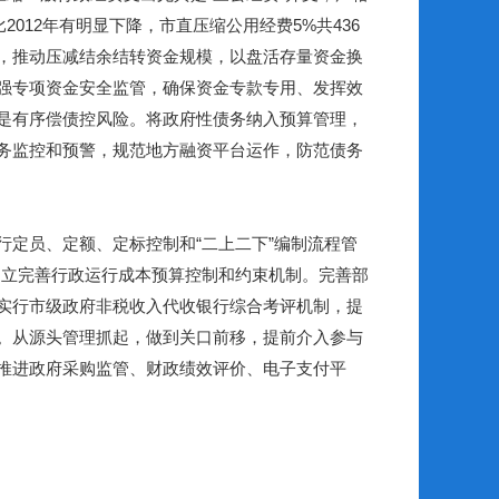
比
2012
年有明显下降，市直压缩公用经费
5%
共
436
，推动压减结余结转资金规模，以盘活存量资金换
强专项资金安全监管，确保资金专款专用、发挥效
是有序偿债控风险。将政府性债务纳入预算管理，
务监控和预警，规范地方融资平台运作，防范债务
行定员、定额、定标控制和
“
二上二下
”
编制流程管
建立完善行政运行成本预算控制和约束机制。完善部
实行市级政府非税收入代收银行综合考评机制
，提
。从源头管理抓起，做到关口前移，提前介入参与
推进政府采购监管、财政绩效评价、电子支付平