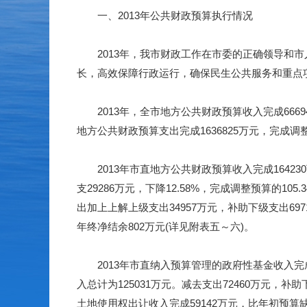
一、
2013
年公共财政预算执行情况
2013
年，我市财政工作在市委的正确领导和市
长，高效保障行政运行，确保民生公共服务和重点
2013
年，全市地方公共财政预算收入完成
6669
地方公共财政预算支出完成
1636825
万元，完成调
2013
年市直地方公共财政预算收入完成
164230
支
29286
万元，下降
12.58%
，完成调整预算的
105.
出加上上解上级支出
34957
万元，补助下级支出
697
年终净结余
802
万元
(
详见附表五～六
)
。
2013
年市直纳入预算管理的政府性基金收入完
入总计为
125031
万元。减去支出
72460
万元，补助
土地使用权出让收入完成
59142
万元，比年初预算