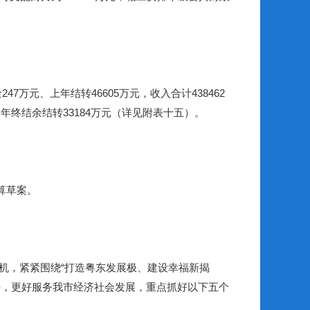
金
247
万元、上年结转
46605
万元，收入合计
438462
，年终结余结转
33184
万元（详见附表十五）。
算草案。
机，紧紧围绕
“
打造粤东发展极、建设幸福新揭
平，更好服务我市经济社会发展，重点抓好以下五个