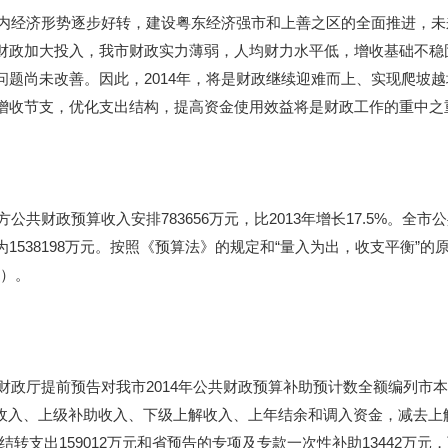
内经济形势逐步好转，建设粤东经济强市和上善之区的全面推进，未
财政加大投入，我市财政实力薄弱，人均财力水平低，增收基础不稳
问题尚未改善。因此，
2014
年，将是财政继续迎难而上、实现爬坡越
增收节支，优化支出结构，提高资金使用效益将是财政工作的重中之
方公共财政预算收入安排
783656
万元，比
2013
年增长
17.5%
。全市公
为
1538198
万元。按照《预算法》的规定和
“
量入为出，收支平衡
”
的
）。
财政厅提前预告对我市
2014
年公共财政预算补助预计数全额编列市本
收入、上级补助收入、下级上解收入、上年结余和调入资金，减去上
结转支出
159012
万元和省预告的专项及专款一次性补助
13442
万元，