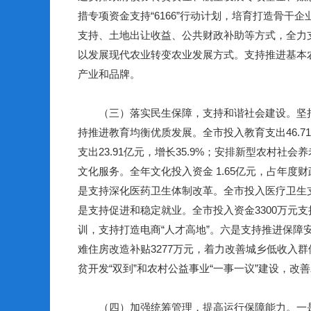
措专项资金支持
“6166”
行动计划，培育打造骨干企
支持、土地出让收益、公共财政补助等方式，全力
以发展现代农业转变农业发展方式。支持推进基本
产业和品牌。
（三）落实民生保障，支持和谐社会建设。
坚
持推进教育均衡优质发展。全市投入教育支出
46.71
支出
23.91
亿元，增长
35.9%
；安排新型农村社会养
文化服务。全年文化投入资金
1.65
亿元，占年度财
是支持深化医药卫生体制改革。全市投入医疗卫生
是支持促进和稳定就业。全市投入资金
3300
万元支
训，支持打造电商
“
人才高地
”
。六是支持推进保障
难住房改造补贴
3277
万元，着力改善城乡低收入群
贫开发
“
双到
”
和农村公益事业
“
一事一议
”
建设，改善
（四）加强统筹管理，提高运行保障能力。
一