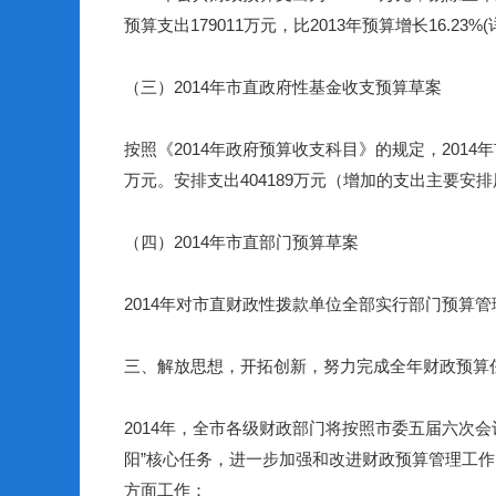
预算支出
179011
万元，比
2013
年预算增长
16.23%(
（三）
2014
年市直政府性基金收支预算草案
按照《
2014
年政府预算收支科目》的规定，
2014
年
万元。安排支出
404189
万元（增加的支出主要安排
（四）
2014
年市直部门预算草案
2014
年对市直财政性拨款单位全部实行部门预算管
三、解放思想，开拓创新，努力完成全年财政预算
2014
年，全市各级财政部门将按照市委五届六次会
阳
”
核心任务，进一步加强和改进财政预算管理工作
方面工作：