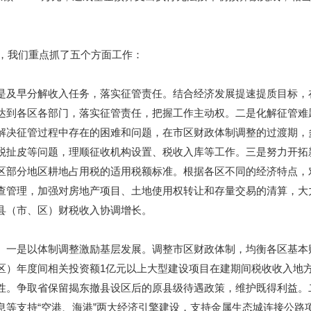
，我们重点抓了五个方面工作：
是及早分解收入任务，落实征管责任。
结合经济发展提速提质目标，
达到各区各部门，落实征管责任，把握工作主动权。二是化解征管难
解决征管过程中存在的困难和问题，在市区财政体制调整的过渡期，
税扯皮等问题，理顺征收机构设置、税收入库等工作。三是努力开拓
区部分地区耕地占用税的适用税额标准。根据各区不同的经济特点，
查管理，加强对房地产项目、土地使用权转让和存量交易的清算，大
县（市、区）财税收入协调增长。
。
一是以体制调整激励基层发展。调整市区财政体制，均衡各区基本
区）年度间相关投资额
1
亿元以上大型建设项目在建期间税收收入地
性。
争取省保留揭东撤县设区后的原县级待遇政策，维护既得利益。
息等支持
“
空港、海港
”
两大经济引擎建设，支持金属生态城连接公路