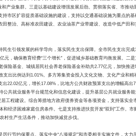
业和产业集群。三是以基础建设增强发展后劲。贯彻落实省、市推动
支持市区扩容提质基础设施的建设，支持以交通基础设施为重点的基
农田整治、高标准农田建设、农业油茶产业带建设、改造中低产田和
持民生引领发展的科学导向，落实民生支出保障。全市民生支出完成
亿元，确保教育经费
“
三个增长
”
，促进城乡基础教育均衡发展。二是
老保险基金、城镇居民社会养老保险基金补助共
2.77
亿元，加快推进
政支出比例达到
1.01%
。多方筹集资金投入文化文物、文化产业和精
支出
22.02
亿元，增长
17.08%
，比地方公共财政预算支出的增幅高出
7
持公共就业服务平台规范化和信息化建设，提升基层公共就业服务能
安居工程建设。综合筹措地方政府债券资金等各项资金，支持落实全
体和经济困难家庭住房条件。七是支持推进扶贫开发
“
双到
”
工作。
市
农村生产生活条件，推动加快减贫步伐。
是厉行节约保重点。
落实中央
“
八项规定
”
和市委相关实施文件，大力