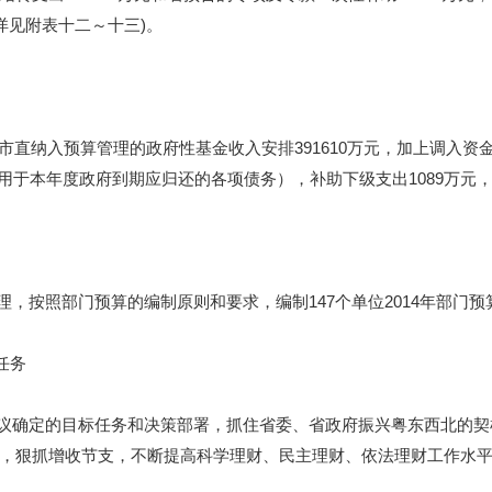
详见附表十二～十三
)
。
市直纳入预算管理的政府性基金收入安排
391610
万元，加上调入资
用于本年度政府到期应归还的各项债务），补助下级支出
1089
万元
理，按照部门预算的编制原则和要求，编制
147
个单位
2014
年部门预
任务
议确定的目标任务和决策部署，抓住省委、省政府振兴粤东西北的契
，狠抓增收节支，不断提高科学理财、民主理财、依法理财工作水