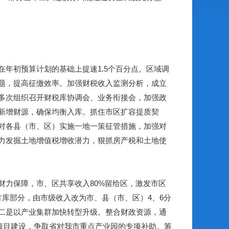
在年初预算计划的基础上提速
1.5
个百分点。区域调
题，提高征缴效率。加强财税收入监测分析，成立
多次组织召开财税库协调会、业务衔接会，加强政
新增财源，确保均衡入库。抓住市区扩容提质契
对各县（市、区）实施一地一策征管措施，加强对
力发掘土地增值税增收潜力，狠抓房产税和土地使
财力保障，市、区共享收入
80%
留给区，激发市区
方库部分，由市级收入改为市、县（市、区）
4
、
6
分
二是以产业集群加快转型升级。整合财政资源，通
项目建设，争取省对我市重点产业园的专项补助。筹