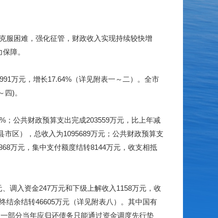
克服困难，强化征管，财政收入实现持续较快增
力保障。
991
万元，增长
17.64%
（详见附表一～二）。全市
～四
)
。
7%
；公共财政预算支出完成
203559
万元，比上年减
县市区），总收入为
1095689
万元；公共财政预算支
868
万元，集中支付额度结转
8144
万元，收支相抵
元、调入资金
247
万元和下级上解收入
1158
万元，收
终结余结转
46605
万元（详见附表八）。其中国有
当一部分当年应归还债务只能通过资金调度先行垫