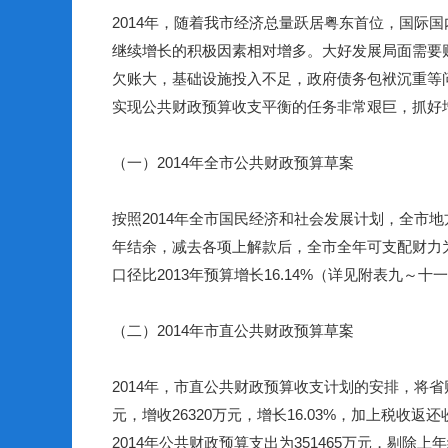
2014
年，随着我市经济总量跃居粤东首位，国际国
继续增长的积极因素相对增多。大好发展局面需要
欠账大，基础设施投入不足，政府债务包袱沉重等
实现公共财政预算收支平衡的任务非常艰巨，抓好
（一）
2014
年全市公共财政预算草案
按照
2014
年全市国民经济和社会发展计划，全市地
年结余，减去各项上解款后，全市全年可支配财力
口径比
2013
年预算增长
16.14%
（详见附表九～十一
（二）
2014
年市直公共财政预算草案
2014
年，市直公共财政预算收支计划的安排，将省
元，增收
26320
万元，增长
16.03%
，加上税收返还
2014
年公共财政预算支出为
351465
万元，剔除上年