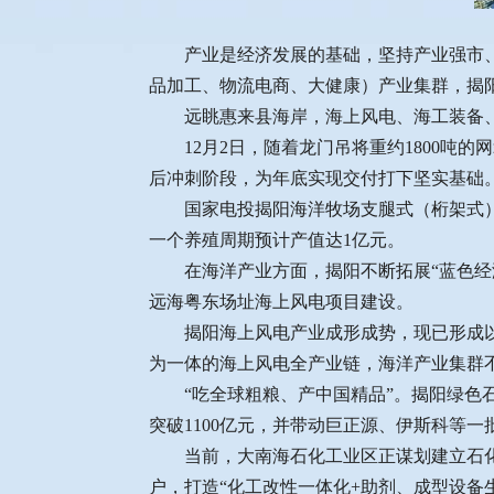
产业是经济发展的基础，坚持产业强市、制
品加工、物流电商、大健康）产业集群，揭
远眺惠来县海岸，海上风电、海工装备、
12月2日，随着龙门吊将重约1800吨的
后冲刺阶段，为年底实现交付打下坚实基础
国家电投揭阳海洋牧场支腿式（桁架式）重
一个养殖周期预计产值达1亿元。
在海洋产业方面，揭阳不断拓展“蓝色经济
远海粤东场址海上风电项目建设。
揭阳海上风电产业成形成势，现已形成以国
为一体的海上风电全产业链，海洋产业集群
“吃全球粗粮、产中国精品”。揭阳绿色石
突破1100亿元，并带动巨正源、伊斯科等
当前，大南海石化工业区正谋划建立石化产
户，打造“化工改性一体化+助剂、成型设备