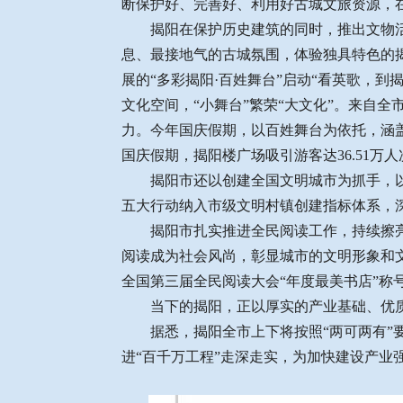
断保护好、完善好、利用好古城文旅资源，
揭阳在保护历史建筑的同时，推出文物活化
息、最接地气的古城氛围，体验独具特色的揭
展的“多彩揭阳·百姓舞台”启动“看英歌，
文化空间，“小舞台”繁荣“大文化”。来自
力。今年国庆假期，以百姓舞台为依托，涵
国庆假期，揭阳楼广场吸引游客达36.51万人
揭阳市还以创建全国文明城市为抓手，以培
五大行动纳入市级文明村镇创建指标体系，深
揭阳市扎实推进全民阅读工作，持续擦亮“
阅读成为社会风尚，彰显城市的文明形象和文
全国第三届全民阅读大会“年度最美书店”称
当下的揭阳，正以厚实的产业基础、优质
据悉，揭阳全市上下将按照“两可两有”要
进“百千万工程”走深走实，为加快建设产业