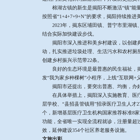
棉湖古镇的新生是揭阳不断激活“镇”能量
按照省“1+4+7+9+N”的要求，揭阳持续推
2023年，揭东区埔田镇、普宁市里湖镇、
结合实际加快建设步伐。
揭阳市深入推进和美乡村建设，以创建典型
动，扎实推进垃圾处理、生活污水和农村厕所“三
创建乡村振兴示范带22条。
良好的生态环境是最普惠的民生福祉，揭阳
发“我为家乡种棵树”小程序，上线“互联网+义
揭阳市还提出，要突出普惠、均衡，办好教
在具体举措上，揭阳深入实施教育、医疗高质
层学校、“县招县管镇用”招录医疗卫生人才2
个，新增基层医疗卫生机构国家推荐标准8家
功能，全省唯一实现全流程就诊，注册量超过
效，延伸建设354个社区养老服务设施。
文旅出彩